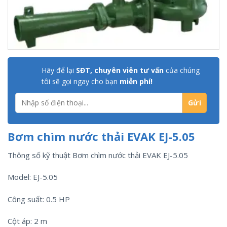
Hãy để lại
SĐT, chuyên viên tư vấn
của chúng
tôi sẽ gọi ngay cho bạn
miễn phí!
Bơm chìm nước thải EVAK EJ-5.05
Thông số kỹ thuật Bơm chìm nước thải EVAK EJ-5.05
Model: EJ-5.05
Công suất: 0.5 HP
Cột áp: 2 m