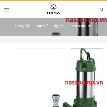
Skip
to
content
Trang chủ
/
Bơm Công Nghiệp
/
Bơm nước thải