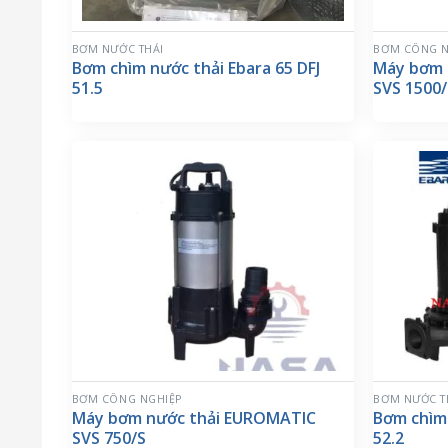
BƠM NƯỚC THẢI
BƠM CÔNG N
Bơm chìm nước thải Ebara 65 DFJ
Máy bơm 
51.5
SVS 1500
BƠM CÔNG NGHIỆP
BƠM NƯỚC T
Máy bơm nước thải EUROMATIC
Bơm chìm
SVS 750/S
52.2