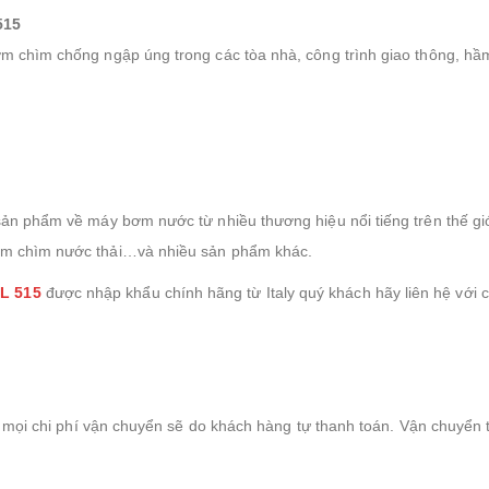
515
m chìm chống ngập úng trong các tòa nhà, công trình giao thông, hầ
ản phẩm về máy bơm nước từ nhiều thương hiệu nổi tiếng trên thế giớ
ơm chìm nước thải…và nhiều sản phẩm khác.
L 515
được nhập khẩu chính hãng từ Italy quý khách hãy liên hệ với c
, mọi chi phí vận chuyển sẽ do khách hàng tự thanh toán. Vận chuyển 