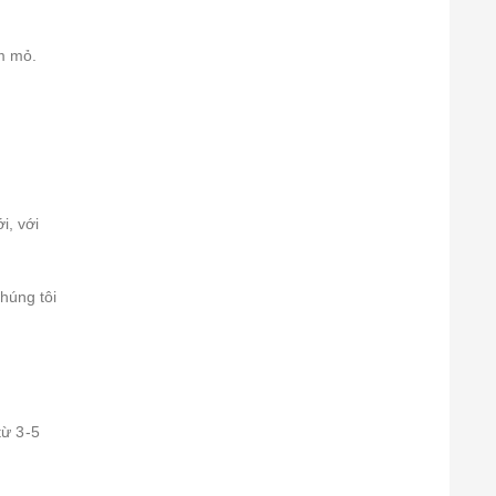
m mỏ.
i, với
húng tôi
từ 3-5