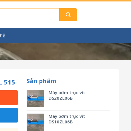
 hệ
Sản phẩm
L 515
Máy bơm trục vít
DS20ZL06B
Máy bơm trục vít
DS10ZL06B