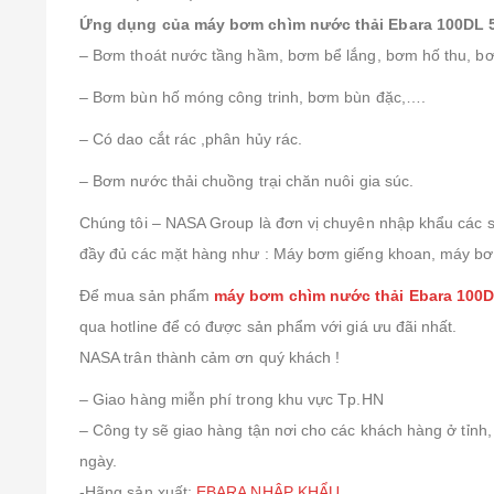
Ứng dụng của máy bơm chìm nước thải Ebara 100DL 
– Bơm thoát nước tầng hầm, bơm bể lắng, bơm hố thu, bơ
– Bơm bùn hố móng công trinh, bơm bùn đặc,….
– Có dao cắt rác ,phân hủy rác.
– Bơm nước thải chuồng trại chăn nuôi gia súc.
Chúng tôi – NASA Group là đơn vị chuyên nhập khẩu các s
đầy đủ các mặt hàng như : Máy bơm giếng khoan, máy b
Để mua sản phẩm
máy bơm chìm nước thải Ebara 100D
qua hotline để có được sản phẩm với giá ưu đãi nhất.
NASA trân thành cảm ơn quý khách !
– Giao hàng miễn phí trong khu vực Tp.HN
– Công ty sẽ giao hàng tận nơi cho các khách hàng ở tỉnh
ngày.
-Hãng sản xuất:
EBARA NHẬP KHẨU