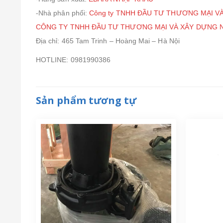
-Nhà phân phối:
Công ty TNHH ĐẦU TƯ THƯƠNG MẠI V
CÔNG TY TNHH ĐẦU TƯ THƯƠNG MẠI VÀ XÂY DỰNG 
Địa chỉ: 465 Tam Trinh – Hoàng Mai – Hà Nội
HOTLINE: 0981990386
Sản phẩm tương tự