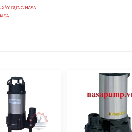
À XÂY DỰNG NASA
NASA