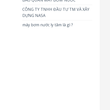
BẢO QUẢN MÁY BƠM NƯỚC
CÔNG TY TNHH ĐẦU TƯ TM VÀ XÂY
DỰNG NASA
máy bơm nước ly tâm là gì ?