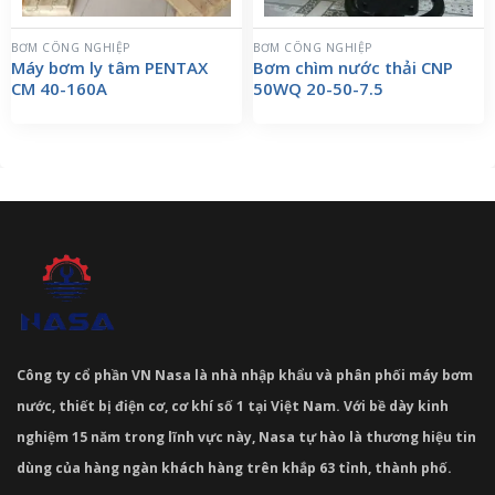
BƠM CÔNG NGHIỆP
BƠM CÔNG NGHIỆP
Máy bơm ly tâm PENTAX
Bơm chìm nước thải CNP
CM 40-160A
50WQ 20-50-7.5
Công ty cổ phần VN Nasa là nhà nhập khẩu và phân phối máy bơm
nước, thiết bị điện cơ, cơ khí số 1 tại Việt Nam. Với bề dày kinh
nghiệm 15 năm trong lĩnh vực này, Nasa tự hào là thương hiệu tin
dùng của hàng ngàn khách hàng trên khắp 63 tỉnh, thành phố.