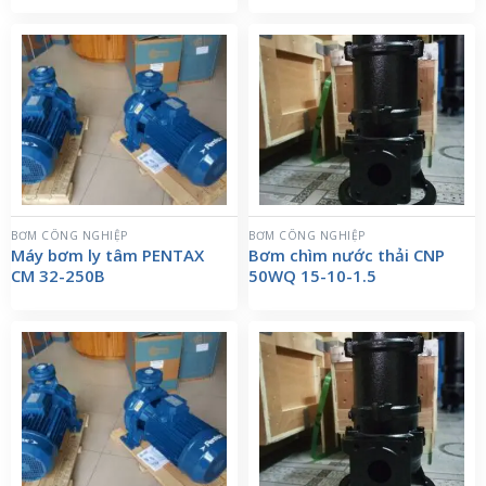
BƠM CÔNG NGHIỆP
BƠM CÔNG NGHIỆP
Máy bơm ly tâm PENTAX
Bơm chìm nước thải CNP
CM 32-250B
50WQ 15-10-1.5