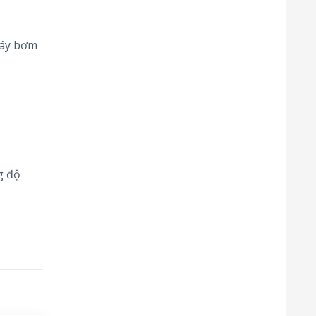
máy bơm
g độ