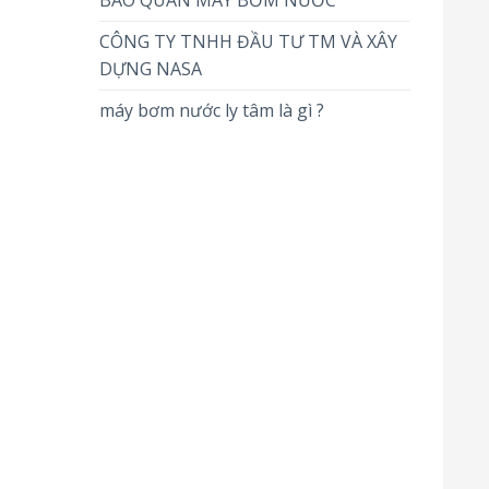
BẢO QUẢN MÁY BƠM NƯỚC
CÔNG TY TNHH ĐẦU TƯ TM VÀ XÂY
DỰNG NASA
máy bơm nước ly tâm là gì ?