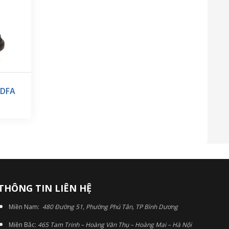
0DFA
THÔNG TIN LIÊN HỆ
Miền Nam:
480 Đường 51, Phường Phú Tân, TP Bình Dương
Miền Bắc:
465 Tam Trinh – Hoàng Văn Thụ – Hoàng Mai – Hà Nội