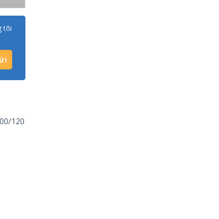
 tôi
100/120