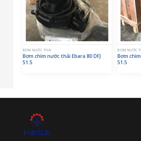
BƠM NƯỚC THẢI
BƠM NƯỚC T
Bơm chìm nước thải Ebara 80 DFJ
Bơm chìm 
51.5
51.5