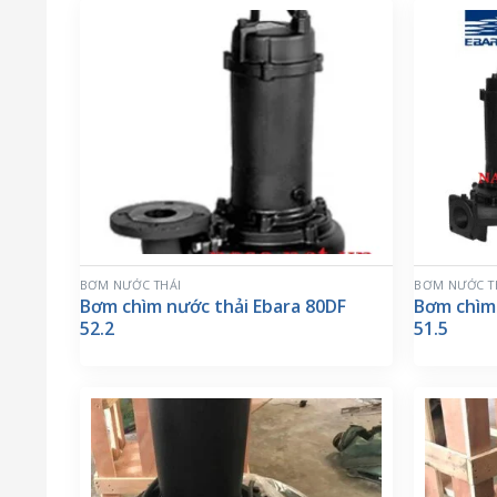
BƠM NƯỚC THẢI
BƠM NƯỚC T
Bơm chìm nước thải Ebara 80DF
Bơm chìm
52.2
51.5