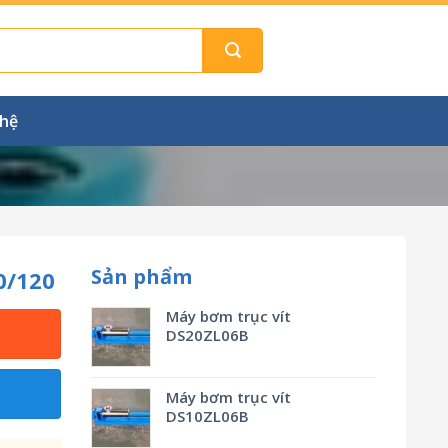
 hệ
Sản phẩm
0/120
Máy bơm trục vít
DS20ZL06B
Máy bơm trục vít
DS10ZL06B