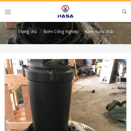
Skip
to
content
Trang chủ
/
Bơm Công Nghiệp
/
Bơm nước thải