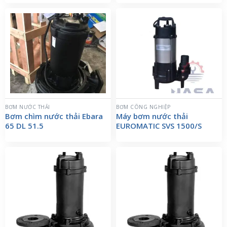
BƠM NƯỚC THẢI
BƠM CÔNG NGHIỆP
Bơm chìm nước thải Ebara
Máy bơm nước thải
65 DL 51.5
EUROMATIC SVS 1500/S