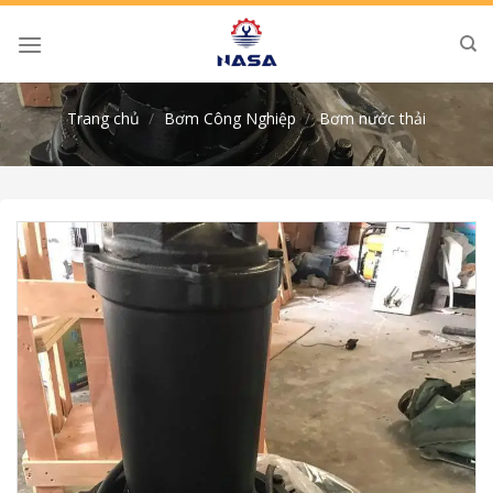
Skip
to
content
Trang chủ
/
Bơm Công Nghiệp
/
Bơm nước thải