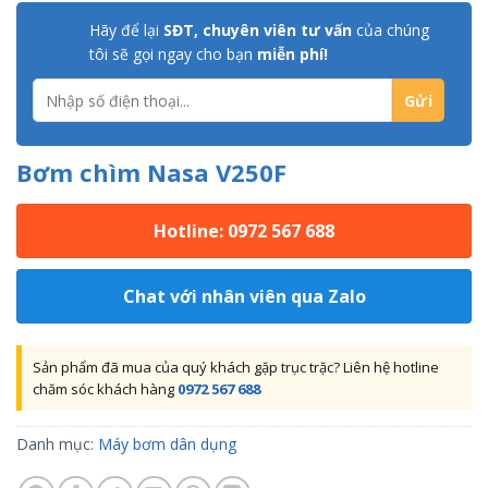
Hãy để lại
SĐT, chuyên viên tư vấn
của chúng
tôi sẽ gọi ngay cho bạn
miễn phí!
Bơm chìm Nasa V250F
Hotline: 0972 567 688
Chat với nhân viên qua Zalo
Sản phẩm đã mua của quý khách gặp trục trặc? Liên hệ hotline
chăm sóc khách hàng
0972 567 688
Danh mục:
Máy bơm dân dụng