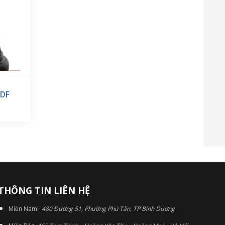
0DF
THÔNG TIN LIÊN HỆ
Miền Nam:
480 Đường 51, Phường Phú Tân, TP Bình Dương