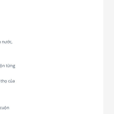
n nước,
uộn từng
 thọ của
 cuộn