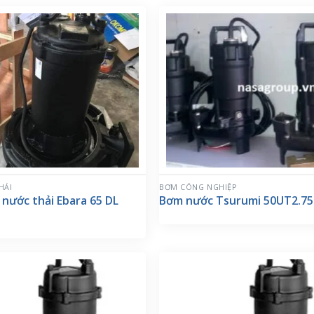
HẢI
BƠM CÔNG NGHIỆP
nước thải Ebara 65 DL
Bơm nước Tsurumi 50UT2.75