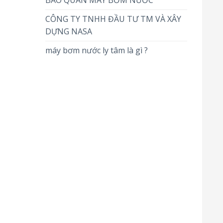
BẢO QUẢN MÁY BƠM NƯỚC
CÔNG TY TNHH ĐẦU TƯ TM VÀ XÂY
DỰNG NASA
máy bơm nước ly tâm là gì ?