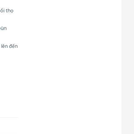
ổi thọ
bùn
 lên đến