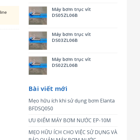
Máy bơm trục vít
line
DS05ZL06B
Máy bơm trục vít
DS03ZL06B
Máy bơm trục vít
DS02ZL06B
Bài viết mới
Mẹo hữu ích khi sử dụng bơm Elanta
BFDSQ050
ƯU ĐIỂM MÁY BƠM NƯỚC EP-10M
MẸO HỮU ÍCH CHO VIỆC SỬ DỤNG VÀ