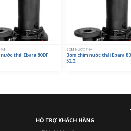
HẢI
BƠM NƯỚC THẢI
nước thải Ebara 80DF
Bơm chìm nước thải Ebara 8
52.2
HỖ TRỢ KHÁCH HÀNG