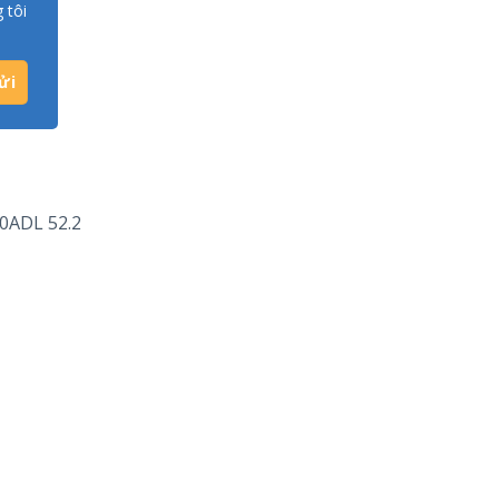
 tôi
0ADL 52.2