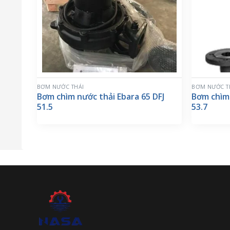
BƠM NƯỚC THẢI
BƠM NƯỚC T
Bơm chìm nước thải Ebara 65 DFJ
Bơm chìm 
51.5
53.7