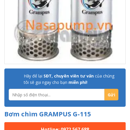
Hãy để lại
SĐT, chuyên viên tư vấn
của chúng
tôi sẽ gọi ngay cho bạn
miễn phí!
Bơm chìm GRAMPUS G-115
Hotline: 0972 567 688