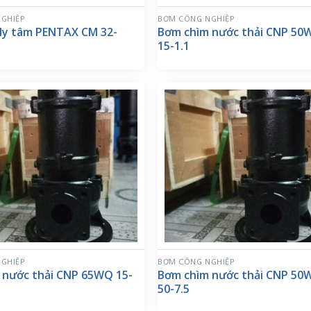
GHIỆP
BƠM CÔNG NGHIỆP
ly tâm PENTAX CM 32-
Bơm chìm nước thải CNP 50
15-1.1
GHIỆP
BƠM CÔNG NGHIỆP
 nước thải CNP 65WQ 15-
Bơm chìm nước thải CNP 50
50-7.5