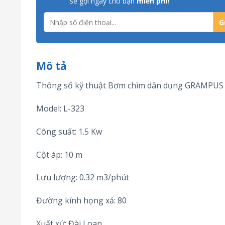
sẽ gọi ngay cho bạn
miễn phí!
Mô tả
Thông số kỹ thuật Bơm chìm dân dụng GRAMPUS
Model: L-323
Công suất: 1.5 Kw
Cột áp: 10 m
Lưu lượng: 0.32 m3/phút
Đường kính họng xả: 80
Xuất xứ: Đài Loan