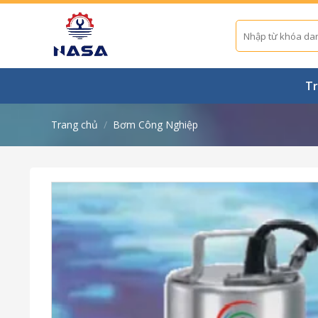
Skip
to
Tìm
kiếm:
content
Tr
Trang chủ
/
Bơm Công Nghiệp