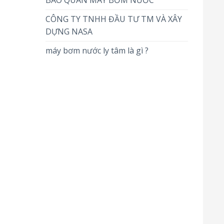
BẢO QUẢN MÁY BƠM NƯỚC
CÔNG TY TNHH ĐẦU TƯ TM VÀ XÂY
DỰNG NASA
máy bơm nước ly tâm là gì ?