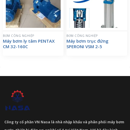
BƠM CÔNG NGHIỆP
BƠM CÔNG NGHIỆP
Máy bơm ly tâm PENTAX
Máy bơm trục đứng
CM 32-160C
SPERONI VSM 2-5
Công ty cổ phần VN Nasa là nhà nhập khẩu và phân phối máy bơm