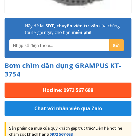
Hãy để lại
SĐT, chuyên viên tư vấn
của chúng
tôi sẽ gọi ngay cho bạn
miễn phí!
Bơm chìm dân dụng GRAMPUS KT-
3754
Hotline: 0972 567 688
Chat với nhân viên qua Zalo
Sản phẩm đã mua của quý khách gặp trục trặc? Liên hệ hotline
chăm sóc khách hàng
0972 567 688