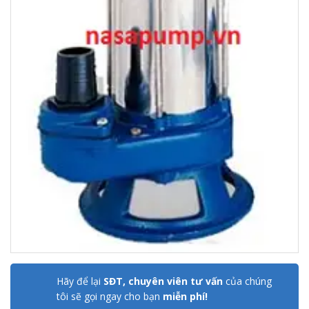
Hãy để lại
SĐT, chuyên viên tư vấn
của chúng
tôi sẽ gọi ngay cho bạn
miễn phí!