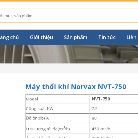
ang chủ
Giới thiệu
Sản phẩm
Tin tức
Liên
Máy thổi khí Norvax NVT-750
Model
NVT-750
Công suất KW
7.5
Độ ồn(db) A
80
3
3
Lưu lượng tối đa(m
/h)
450 m
/h