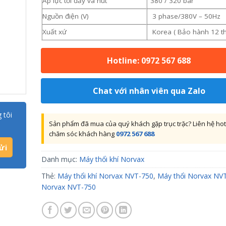
Áp lực tối đẩy và hút
380 / 320 bar
Nguồn điện (V)
3 phase/380V – 50Hz
Xuất xứ
Korea ( Bảo hành 12 t
Hotline: 0972 567 688
Chat với nhân viên qua Zalo
 tôi
Sản phẩm đã mua của quý khách gặp trục trặc? Liên hệ hot
chăm sóc khách hàng
0972 567 688
Danh mục:
Máy thổi khí Norvax
Thẻ:
Máy thổi khí Norvax NVT-750
,
Máy thổi Norvax NV
Norvax NVT-750