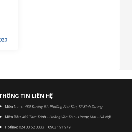
020
THÔNG TIN LIÊN HỆ
Miền Nam:
480 Đường 51, Phường Phú Tân, TP Bình Dương
Miền Bắc:
465 Tam Trinh – Hoàng Văn Thụ – Hoàng Mai – Hà Nội
Hotline: 024 33 52 3333 | 0902 191 979