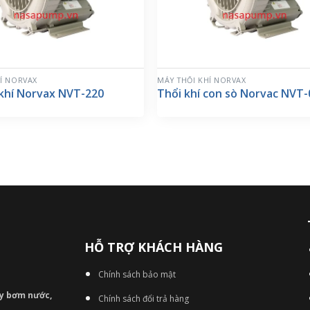
Í NORVAX
MÁY THỔI KHÍ NORVAX
 khí Norvax NVT-220
Thổi khí con sò Norvac NVT-
HỖ TRỢ KHÁCH HÀNG
Chính sách bảo mật
áy bơm
nước,
Chính sách đổi trả hàng