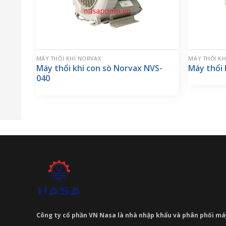
MÁY THỔI KHÍ NORVAX
MÁY THỔI KH
Máy thổi khí con sò Norvax NVS-
Máy thổi
040
Công ty cổ phần VN Nasa là nhà nhập khẩu và phân phối m