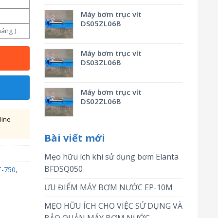
Máy bơm trục vít
DS05ZL06B
háng )
Máy bơm trục vít
DS03ZL06B
Máy bơm trục vít
DS02ZL06B
line
Bài viết mới
Mẹo hữu ích khi sử dụng bơm Elanta
BFDSQ050
T-750
,
ƯU ĐIỂM MÁY BƠM NƯỚC EP-10M
MẸO HỮU ÍCH CHO VIỆC SỬ DỤNG VÀ