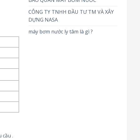
BẢO QUẢN MÁY BƠM NƯỚC
CÔNG TY TNHH ĐẦU TƯ TM VÀ XÂY
DỰNG NASA
máy bơm nước ly tâm là gì ?
 cầu .