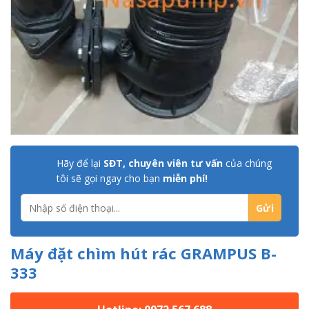
Hãy để lại
SĐT, chuyên viên tư vấn
của chúng
tôi sẽ gọi ngay cho bạn
miễn phí!
Máy đặt chìm hút rác GRAMPUS B-
333