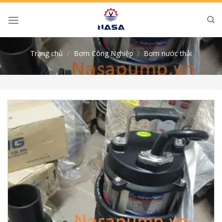
Skip
to
content
Trang chủ
/
Bơm Công Nghiệp
/
Bơm nước thải