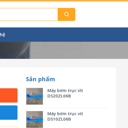
 hệ
Sản phẩm
Máy bơm trục vít
DS20ZL06B
Máy bơm trục vít
DS10ZL06B