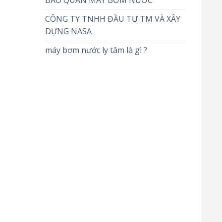
BẢO QUẢN MÁY BƠM NƯỚC
CÔNG TY TNHH ĐẦU TƯ TM VÀ XÂY
DỰNG NASA
máy bơm nước ly tâm là gì ?