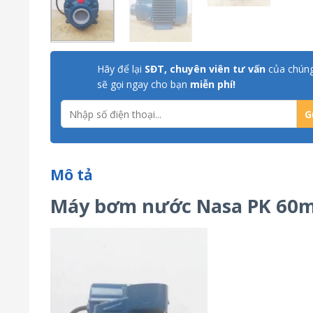
Hãy để lại
SĐT, chuyên viên tư vấn
của chúng
sẽ gọi ngay cho bạn
miễn phí!
Mô tả
Máy bơm nước Nasa PK 60