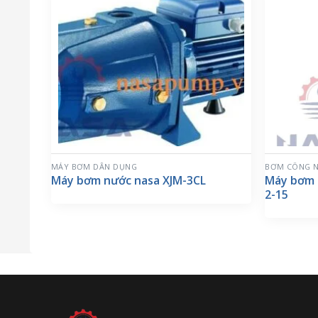
MÁY BƠM DÂN DỤNG
BƠM CÔNG N
Máy bơm nước nasa XJM-3CL
Máy bơm 
2-15