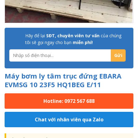
Hãy để lại
SĐT, chuyên viên tư vấn
của chúng
tôi sẽ gọi ngay cho bạn
miễn phí!
Máy bơm ly tâm trục đứng EBARA
EVMSG 10 23F5 HQ1BEG E/11
Hotline: 0972 567 688
Chat với nhân viên qua Zalo