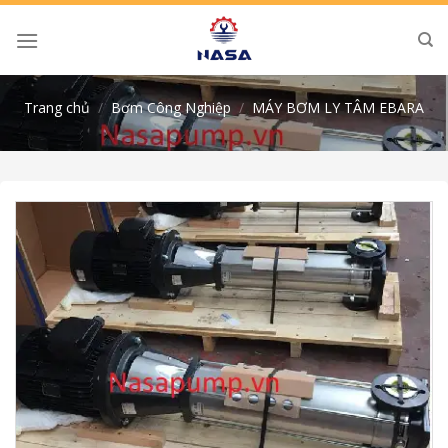
Skip
to
content
Trang chủ
/
Bơm Công Nghiệp
/
MÁY BƠM LY TÂM EBARA