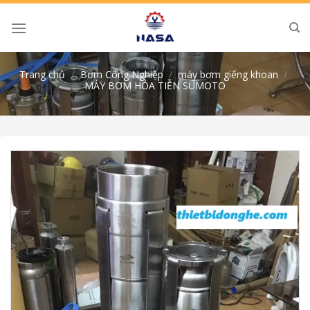
Skip
to
content
Trang chủ
/
Bơm Công Nghiệp
/
máy bơm giếng khoan
/
MÁY BƠM HỎA TIỄN SUMOTO