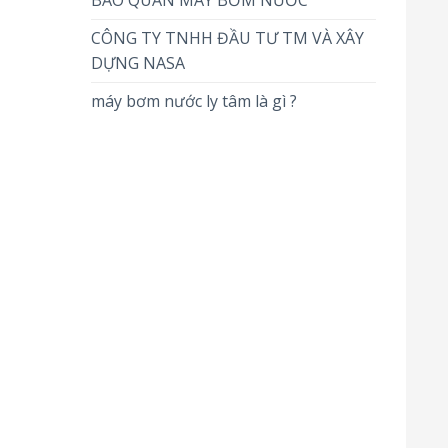
BẢO QUẢN MÁY BƠM NƯỚC
CÔNG TY TNHH ĐẦU TƯ TM VÀ XÂY
DỰNG NASA
máy bơm nước ly tâm là gì ?