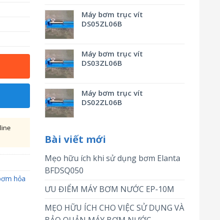
Máy bơm trục vít
DS05ZL06B
Máy bơm trục vít
DS03ZL06B
Máy bơm trục vít
DS02ZL06B
line
Bài viết mới
Mẹo hữu ích khi sử dụng bơm Elanta
BFDSQ050
bơm hỏa
ƯU ĐIỂM MÁY BƠM NƯỚC EP-10M
MẸO HỮU ÍCH CHO VIỆC SỬ DỤNG VÀ