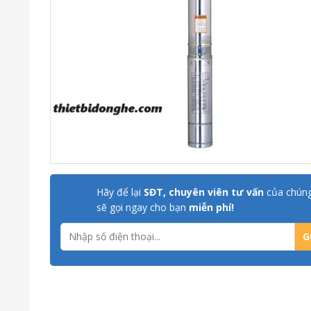
Hãy để lại
SĐT, chuyên viên tư vấn
của chúng
sẽ gọi ngay cho bạn
miễn phí!