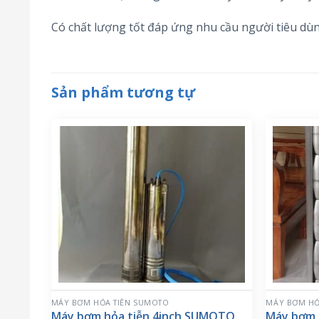
Có chất lượng tốt đáp ứng nhu cầu người tiêu dùn
Sản phẩm tương tự
MÁY BƠM HỎA TIỄN SUMOTO
MÁY BƠM HỎ
Máy bơm hỏa tiễn 4inch SUMOTO
Máy bơm 