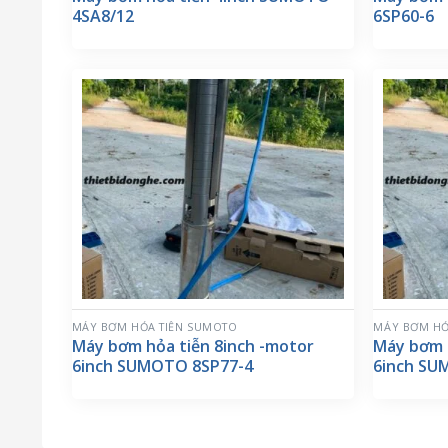
4SA8/12
6SP60-6
MÁY BƠM HỎA TIỄN SUMOTO
MÁY BƠM HỎ
Máy bơm hỏa tiễn 8inch -motor
Máy bơm 
6inch SUMOTO 8SP77-4
6inch SU