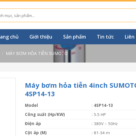
ang chủ
Giới thiệu
Sản phẩm
Tin tức
Liên
/
MÁY BƠM HỎA TIỄN SUMOTO
Máy bơm hỏa tiễn 4inch SUMOT
4SP14-13
Model
:
4SP14-13
Công suất (Hp/KW)
: 5.5 HP
Điện áp
: 380V – 50Hz
Cột áp (M)
: 81-34 m