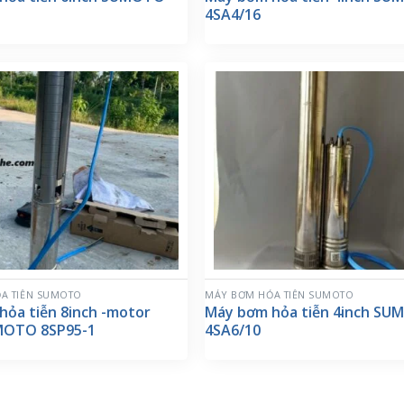
4SA4/16
A TIỄN SUMOTO
MÁY BƠM HỎA TIỄN SUMOTO
hỏa tiễn 8inch -motor
Máy bơm hỏa tiễn 4inch S
MOTO 8SP95-1
4SA6/10