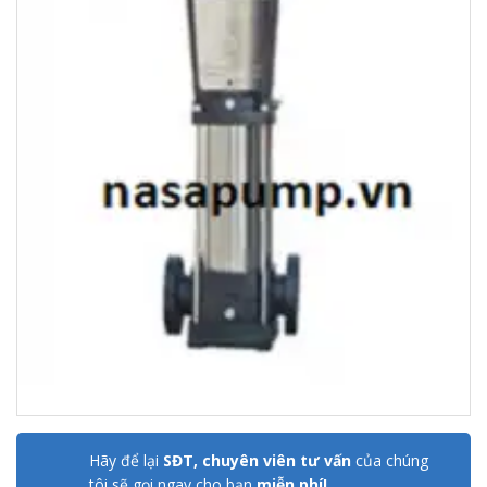
Hãy để lại
SĐT, chuyên viên tư vấn
của chúng
tôi sẽ gọi ngay cho bạn
miễn phí!