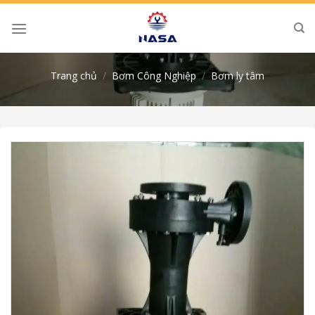
Skip
to
content
Trang chủ
/
Bơm Công Nghiệp
/
Bơm ly tâm