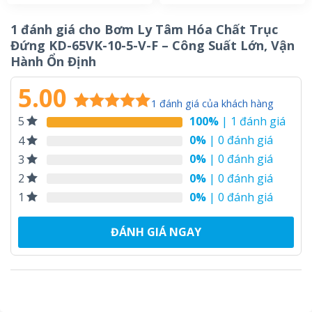
1 đánh giá cho
Bơm Ly Tâm Hóa Chất Trục
Đứng KD-65VK-10-5-V-F – Công Suất Lớn, Vận
Hành Ổn Định
5.00
1
đánh giá của khách hàng
100%
| 1 đánh giá
5
5.00
1
trên 5
dựa trên
0%
| 0 đánh giá
4
đánh giá
0%
| 0 đánh giá
3
0%
| 0 đánh giá
2
0%
| 0 đánh giá
1
ĐÁNH GIÁ NGAY