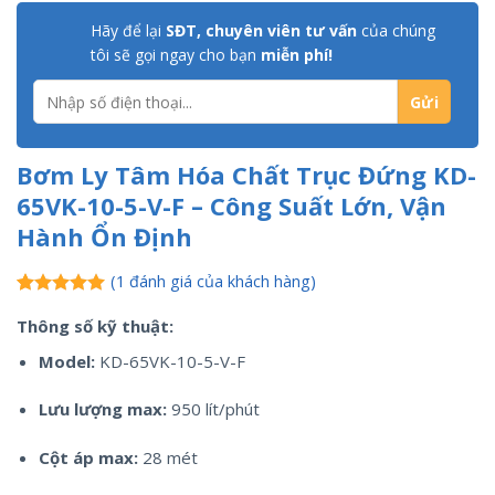
Hãy để lại
SĐT, chuyên viên tư vấn
của chúng
tôi sẽ gọi ngay cho bạn
miễn phí!
Bơm Ly Tâm Hóa Chất Trục Đứng KD-
65VK-10-5-V-F – Công Suất Lớn, Vận
Hành Ổn Định
(
1
đánh giá của khách hàng)
5.00
1
trên 5
Thông số kỹ thuật:
dựa trên
đánh giá
Model:
KD-65VK-10-5-V-F
Lưu lượng max:
950 lít/phút
Cột áp max:
28 mét