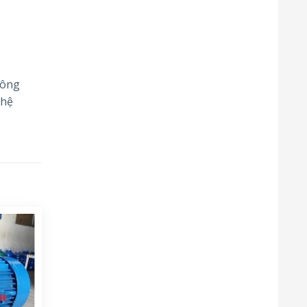
công
 hệ