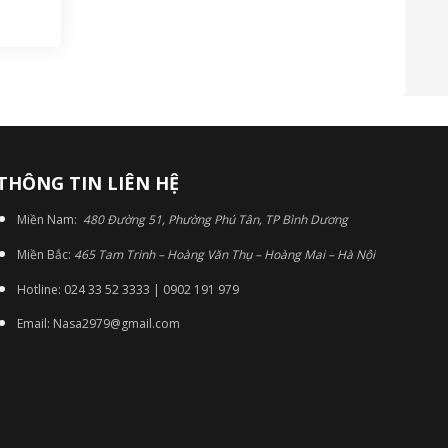
THÔNG TIN LIÊN HỆ
Miền Nam:
480 Đường 51, Phường Phú Tân, TP Bình Dương
Miền Bắc:
465 Tam Trinh – Hoàng Văn Thụ – Hoàng Mai – Hà Nội
Hotline: 024 33 52 3333 | 0902 191 979
Email: Nasa2979@gmail.com