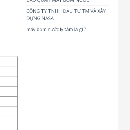
BẢO QUẢN MÁY BƠM NƯỚC
CÔNG TY TNHH ĐẦU TƯ TM VÀ XÂY
DỰNG NASA
máy bơm nước ly tâm là gì ?