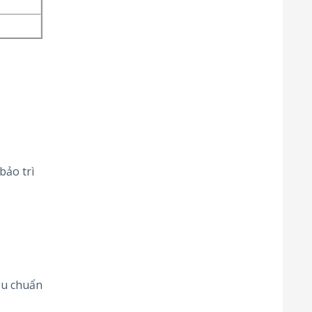
bảo trì
êu chuẩn