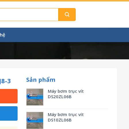
 hệ
Sản phẩm
J8-3
Máy bơm trục vít
DS20ZL06B
Máy bơm trục vít
DS10ZL06B