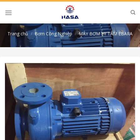
Skip
to
content
Trang chủ
/
Bơm Công Nghiệp
/
MÁY BƠM LY TÂM EBARA