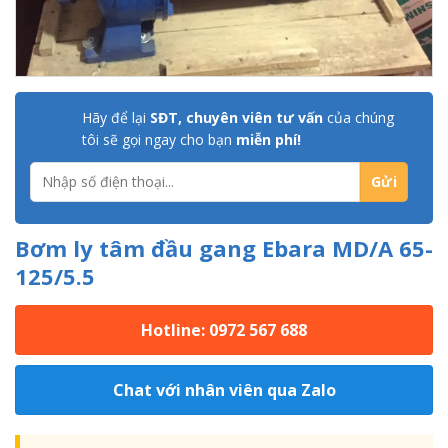
Hãy để lại
SĐT, chuyên viên tư vấn
của chúng
tôi sẽ gọi ngay cho bạn
miễn phí!
Bơm ly tâm đầu gang Ebara MD/A 65-
125/5.5
Hotline: 0972 567 688
Chat với nhân viên qua Zalo