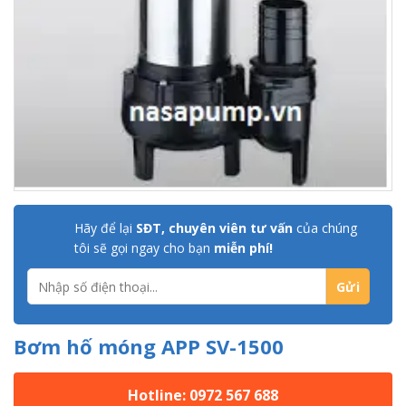
Hãy để lại
SĐT, chuyên viên tư vấn
của chúng
tôi sẽ gọi ngay cho bạn
miễn phí!
Bơm hố móng APP SV-1500
Hotline: 0972 567 688