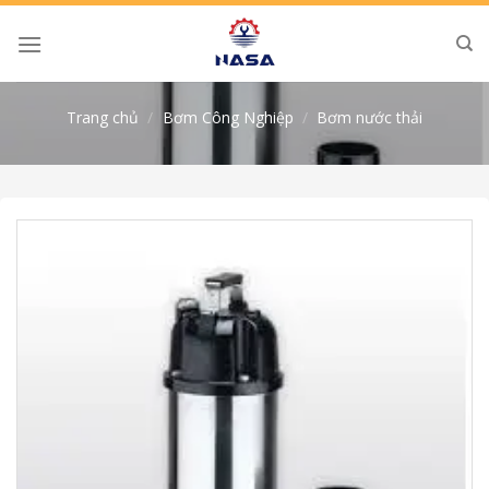
Skip
to
content
Trang chủ
/
Bơm Công Nghiệp
/
Bơm nước thải