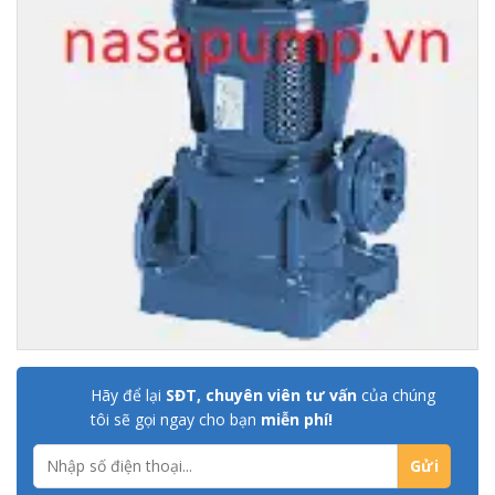
Hãy để lại
SĐT, chuyên viên tư vấn
của chúng
tôi sẽ gọi ngay cho bạn
miễn phí!