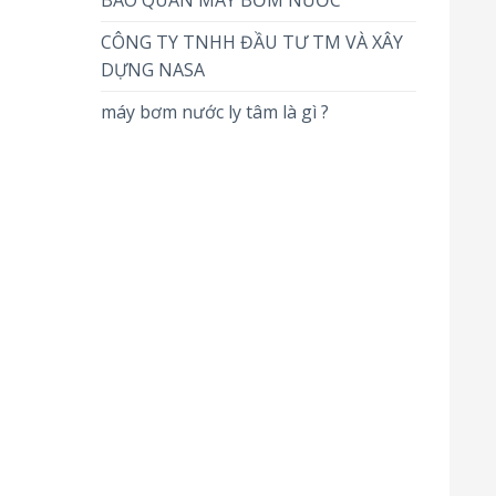
BẢO QUẢN MÁY BƠM NƯỚC
CÔNG TY TNHH ĐẦU TƯ TM VÀ XÂY
DỰNG NASA
máy bơm nước ly tâm là gì ?