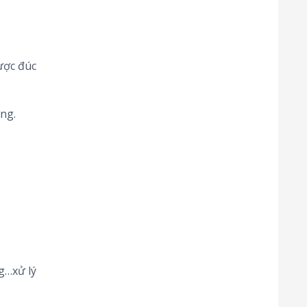
ược đúc
ỡng.
g…xử lý