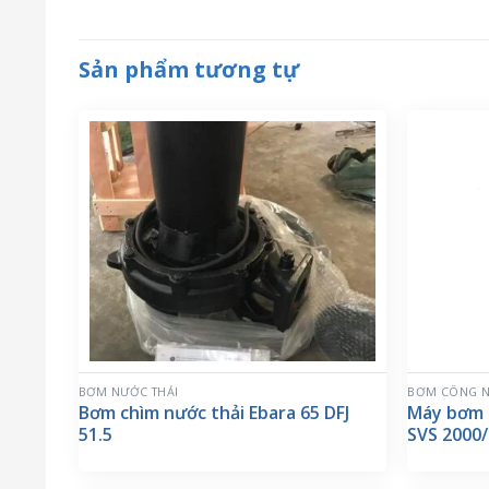
Sản phẩm tương tự
BƠM NƯỚC THẢI
BƠM CÔNG N
Bơm chìm nước thải Ebara 65 DFJ
Máy bơm 
51.5
SVS 2000