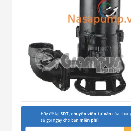
Hãy để lại
SĐT, chuyên viên tư vấn
của chúng
sẽ gọi ngay cho bạn
miễn phí!