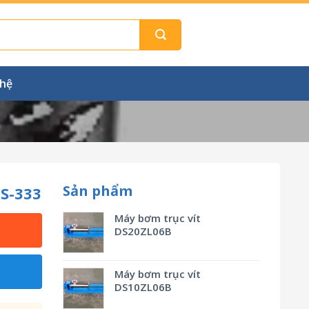
 hệ
Sản phẩm
S-333
Máy bơm trục vít
DS20ZL06B
Máy bơm trục vít
DS10ZL06B