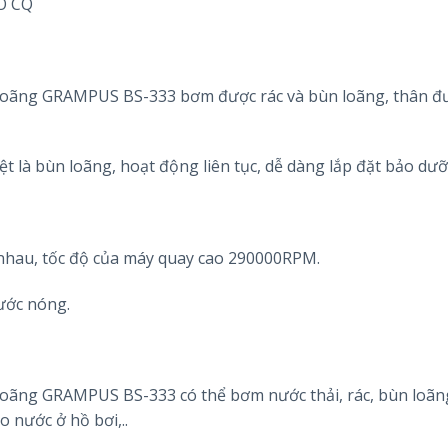
CO CQ
n loãng GRAMPUS
BS-333
bơm được rác và bùn loãng, thân đ
iệt là bùn loãng, hoạt động liên tục, dễ dàng lắp đặt bảo dư
 nhau, tốc độ của máy quay cao 290000RPM.
ước nóng.
n loãng GRAMPUS
BS-333
có thể bơm nước thải, rác, bùn loãn
o nước ở hồ bơi,..