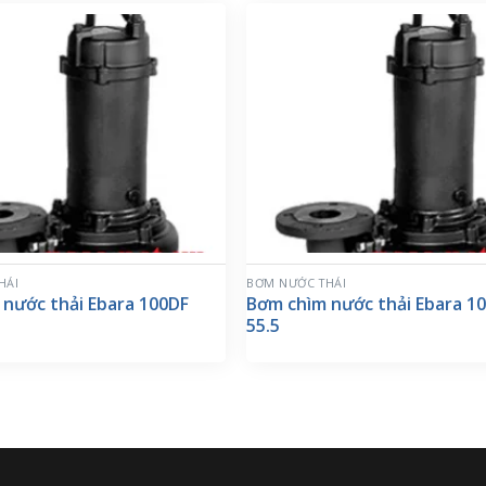
HẢI
BƠM NƯỚC THẢI
 nước thải Ebara 100DF
Bơm chìm nước thải Ebara 1
55.5