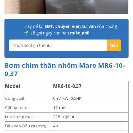
Hãy để lại
SĐT, chuyên viên tư vấn
của chúng
tôi sẽ gọi ngay cho bạn
miễn phí!
Bơm chìm thân nhôm Maro MR6-10-
0.37
Model
MR6-10-0.37
Công suất
0.37 KW (0.5HP)
Cột áp max
12 mét
Lưu lượng max
215 lít/phút
Đầu vào-Đầu ra (mm)
49