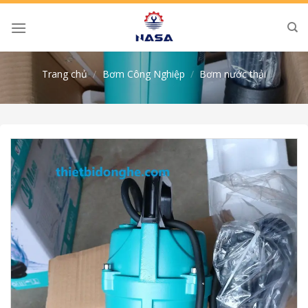
Skip
to
content
Trang chủ
/
Bơm Công Nghiệp
/
Bơm nước thải