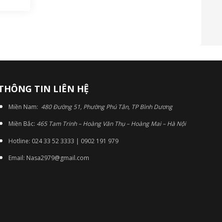
THÔNG TIN LIÊN HỆ
Miền Nam:
480 Đường 51, Phường Phú Tân, TP Bình Dương
Miền Bắc:
465 Tam Trinh – Hoàng Văn Thụ – Hoàng Mai – Hà Nội
Hotline: 024 33 52 3333 | 0902 191 979
Email: Nasa2979@gmail.com