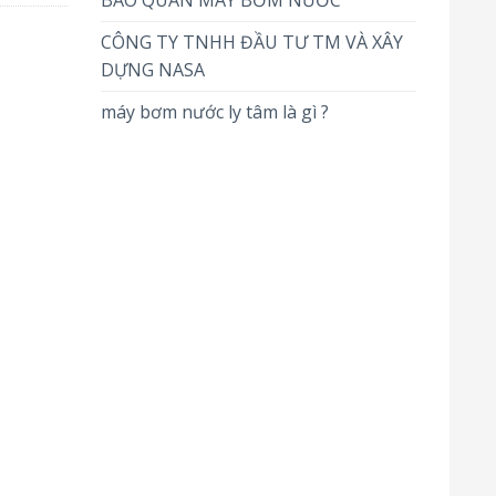
BẢO QUẢN MÁY BƠM NƯỚC
CÔNG TY TNHH ĐẦU TƯ TM VÀ XÂY
DỰNG NASA
máy bơm nước ly tâm là gì ?