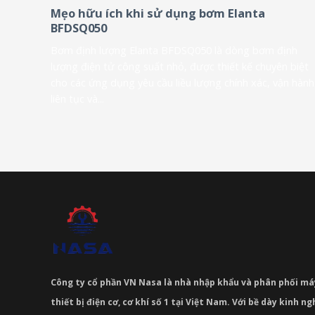
Mẹo hữu ích khi sử dụng bơm Elanta
BFDSQ050
Bơm định lượng Elanta BFDSQ050 là dòng bơm định
lượng điện tử công suất nhỏ, được thiết kế chuyên biệt
cho các ứng dụng yêu cầu liều lượng chính xác, vận hành
liên tục và...
Công ty cổ phần VN Nasa là nhà nhập khẩu và phân phối m
thiết bị điện cơ, cơ khí số 1 tại Việt Nam. Với bề dày kinh 