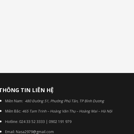
THÔNG TIN LIÊN HỆ
Miền Nam:
480 Đường 51, Phường Phú Tân, TP Bình Dương
Miền Bắc:
465 Tam Trinh – Hoàng Văn Thụ – Hoàng Mai – Hà Nội
Hotline: 024 33 52 3333 | 0902 191 979
Email: Nasa2979@gmail.com