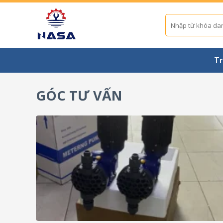
Skip
to
Tìm
kiếm:
content
Tr
GÓC TƯ VẤN