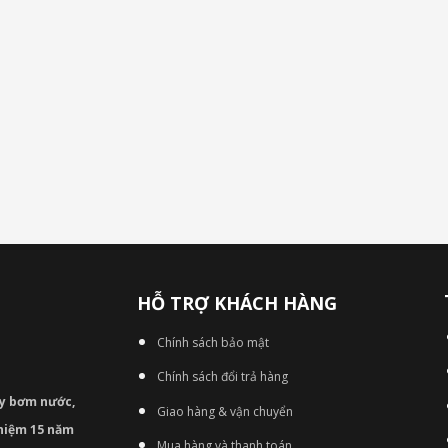
HỖ TRỢ KHÁCH HÀNG
Chính sách bảo mật
Chính sách đổi trả hàng
áy bơm
nước,
Giao hàng & vận chuyển
nghiệm 15 năm
Mua hàng và thanh toán